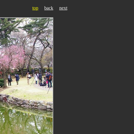
top
back
next